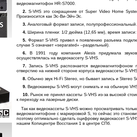
видеомагнитофон HR-S7000.
S-VHS это сокращение от Super Video Home Syst
Произносится как Эс-Ви-Эйч-Эс.
Аналоговый формат записи, полупрофессиональный.
Ширина пленки: 1/2 дюйма (12,65 мм), время записи:
Формат S-VHS привел к появлению разъема подключ
случае S означает «separated» –раздельный).
В 1991 году компания Alesis придумала звуко
осуществлялась на видеокассету S-VHS.
Запись S-VHS распознается видеомагнитофоном 
отверстию на нижней стороне корпуса видеокассеты S-VHS
Обычно звук Hi-Fi Stereo, но бывает запись и Stereo S
Видеокамеры S-VHS могут снимать и на обычную VHS
Рынок не принял кассеты S-VHS из-за высокой стои
к переходу на лазерные диски.
Так как видеокассеты S-VHS можно просматривать толь
видеомагнитофоне с маркировкой S, то сейчас это станови
поэтому оптимально сделать оцифровку видеокассет S-VHS
нашем Копицентре Восстания 1 в центре СПб.