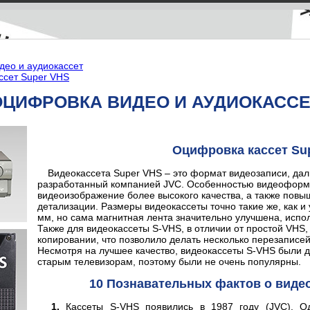
део и аудиокассет
ссет Super VHS
ОЦИФРОВКА ВИДЕО И АУДИОКАССЕ
Оцифровка кассет Su
Видеокассета Super VHS – это формат видеозаписи, дал
разработанный компанией JVC. Особенностью видеоформа
видеоизображение более высокого качества, а также повы
детализации. Размеры видеокассеты точно такие же, как и
мм, но сама магнитная лента значительно улучшена, испол
Также для видеокассеты S-VHS, в отличии от простой VHS
копировании, что позволило делать несколько перезаписей
Несмотря на лучшее качество, видеокассеты S-VHS были д
старым телевизорам, поэтому были не очень популярны.
10 Познавательных фактов о видео
Кассеты S-VHS появились в 1987 году (JVC). О