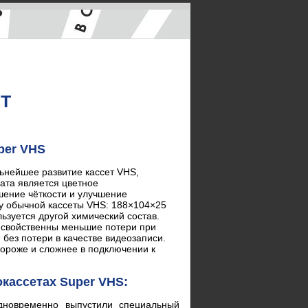
Т
per VHS
ьнейшее развитие кассет VHS,
та является цветное
шение чёткости и улучшение
 у обычной кассеты VHS: 188×104×25
ьзуется другой химический состав.
, свойственны меньшие потери при
 без потери в качестве видеозаписи.
ороже и сложнее в подключении к
кассетах Super VHS:
дновременно выпустили специальный