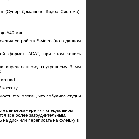
em (Супер Домашняя Видео Система).
 до 540 мин.
ения устройств S-video (но в данном
вой формат ADAT, при этом запись
по определенному внутреннему 3 мм
.
urround.
 кассету.
мости технологии, что побудило студии
ко на видеокамере или специальном
тся все более затруднительным,
 на диск или переписать на флешку в